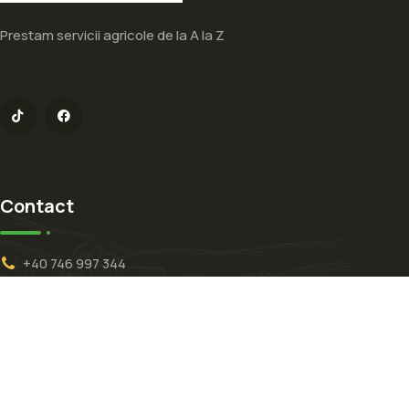
Prestam servicii agricole de la A la Z
Contact
+40 746 997 344
androprest@yahoo.com
Cacica, Suceava
TPLabs.co
© All Copyright 2022 by