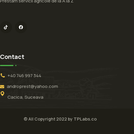
Prestam servicii agricole de la A la Z
Contact
+40 746 997 344
androprest@yahoo.com
Cacica, Suceava
TPLabs.co
© All Copyright 2022 by