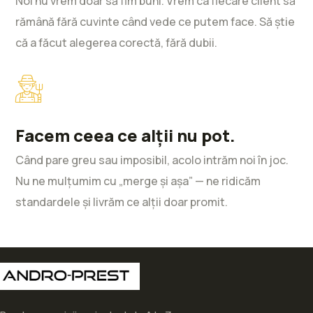
Noi nu vrem doar să fim buni. Vrem ca fiecare client să
rămână fără cuvinte când vede ce putem face. Să știe
că a făcut alegerea corectă, fără dubii.
Facem ceea ce alții nu pot.
Când pare greu sau imposibil, acolo intrăm noi în joc.
Nu ne mulțumim cu „merge și așa” — ne ridicăm
standardele și livrăm ce alții doar promit.